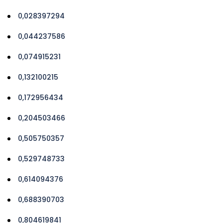
0,028397294
0,044237586
0,074915231
0,132100215
0,172956434
0,204503466
0,505750357
0,529748733
0,614094376
0,688390703
0,804619841