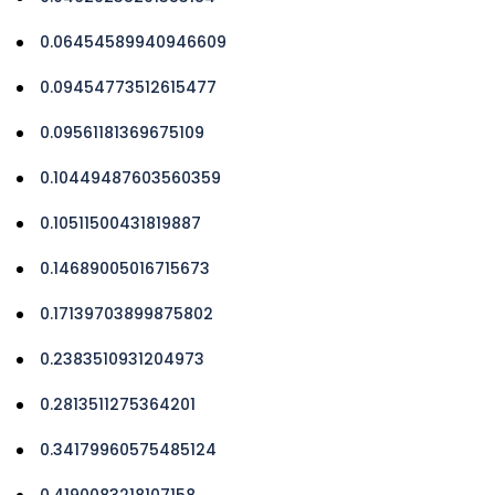
0.06454589940946609
0.09454773512615477
0.09561181369675109
0.10449487603560359
0.10511500431819887
0.14689005016715673
0.17139703899875802
0.2383510931204973
0.2813511275364201
0.34179960575485124
0.4190083218107158