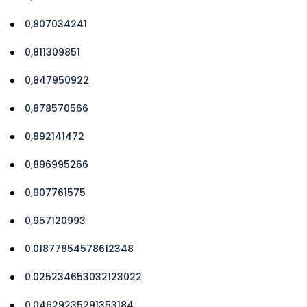
0,807034241
0,811309851
0,847950922
0,878570566
0,892141472
0,896995266
0,907761575
0,957120993
0.01877854578612348
0.025234653032123022
0.04629235291353184