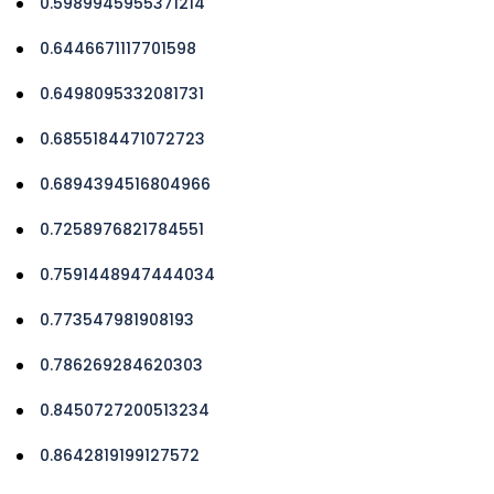
0.5989945955371214
0.6446671117701598
0.6498095332081731
0.6855184471072723
0.6894394516804966
0.7258976821784551
0.7591448947444034
0.773547981908193
0.786269284620303
0.8450727200513234
0.8642819199127572