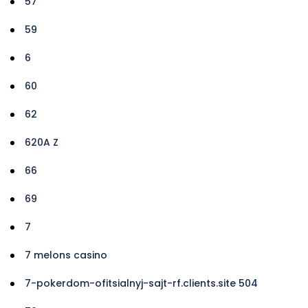
57
59
6
60
62
620A Z
66
69
7
7 melons casino
7-pokerdom-ofitsialnyj-sajt-rf.clients.site 504