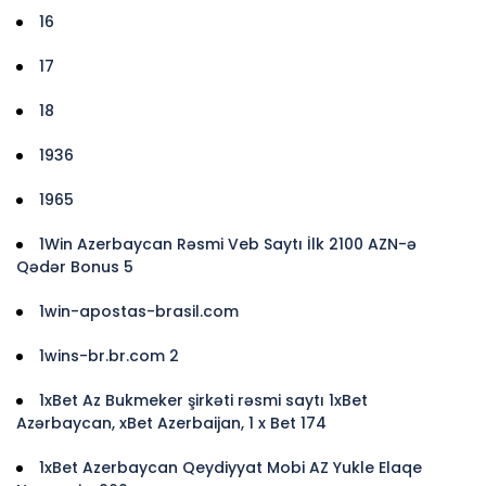
16
17
18
1936
1965
1Win Azerbaycan Rəsmi Veb Saytı İlk 2100 AZN-ə
Qədər Bonus 5
1win-apostas-brasil.com
1wins-br.br.com 2
1xBet Az Bukmeker şirkəti rəsmi saytı 1xBet
Azərbaycan, xBet Azerbaijan, 1 x Bet 174
1xBet Azerbaycan Qeydiyyat Mobi AZ Yukle Elaqe