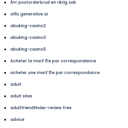
Ã¤r postorderbrud en riktig sak
a16z generative ai
abuking-casino2
abuking-casino3
abuking-casino5
Acheter la mariГ©e par correspondance
acheter une mariГ©e par correspondance
adult
adult sites
adultfriendfinder-review free
advice