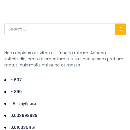
Nam dapibus nisl vitae elit fringilla rutrum. Aenean
sollicitudin, erat a elementum rutrum, neque sem pretium
metus, quis mollis nisl nunc et massa
- 607
- 890
! Без рубрики
0,003998888
0,010335451