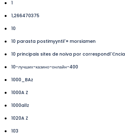
1
1,266470375
10
10 parasta postimyyntiГ¤ morsiamen
10 principais sites de noiva por correspondГЄncia
10-лучших-казино-онлайн-400
1000_BAz
1000A Z
1000allz
1020A Z
103