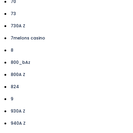
70
73
730A Z
7melons casino
8
800_bAz
800A Z
824
9
930A Z
940A Z