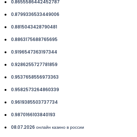
0.8655586442452787
0.8799336533449006
0.8815043428790481
0.8863175688765695
0.9196547363197344
0.9286255727781859
0.9537658556973363
0.9582573264860339
0.9619385503737734
0.9870166103840193
08.07.2026 онлайн казино в россии