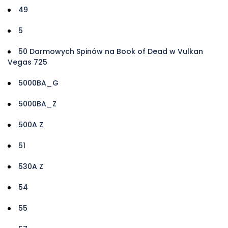
49
5
50 Darmowych Spinów na Book of Dead w Vulkan
Vegas 725
5000BA_G
5000BA_Z
500A Z
51
530A Z
54
55