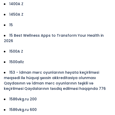
1400A Z
1450A Z
15
15 Best Wellness Apps to Transform Your Health in
2026
1500A Z
1500allz
153 - İdman mərc oyunlarının həyata keçirilməsi
məqsədi ilə hüquqi şəxsin akkreditasiya olunması
Qaydasının və İdman mərc oyunlarının təşkili və
keçirilməsi Qaydalarının təsdiq edilməsi haqqında 776
1586vkg.ru 200
1586vkg.ru 600