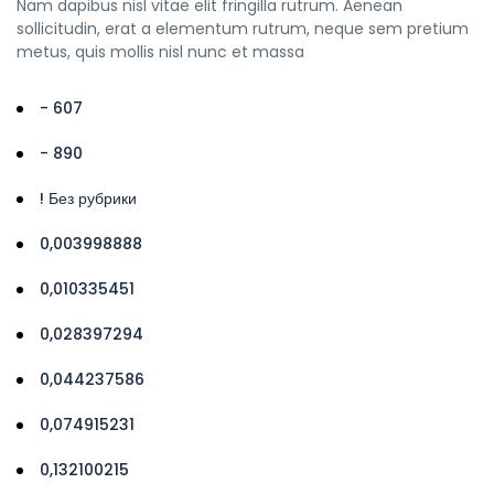
Nam dapibus nisl vitae elit fringilla rutrum. Aenean
sollicitudin, erat a elementum rutrum, neque sem pretium
metus, quis mollis nisl nunc et massa
- 607
- 890
! Без рубрики
0,003998888
0,010335451
0,028397294
0,044237586
0,074915231
0,132100215