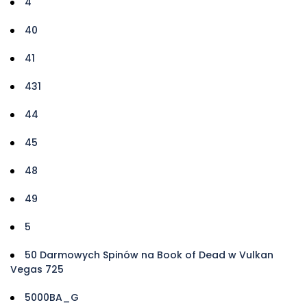
4
40
41
431
44
45
48
49
5
50 Darmowych Spinów na Book of Dead w Vulkan
Vegas 725
5000BA_G