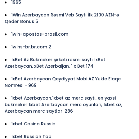
1965
1Win Azerbaycan Rəsmi Veb Saytı İlk 2100 AZN-ə
Qədər Bonus 5
1win-apostas-brasil.com
1wins-br.br.com 2
1xBet Az Bukmeker şirkəti rəsmi saytı 1xBet
Azərbaycan, xBet Azerbaijan, 1 x Bet 174
1xBet Azerbaycan Qeydiyyat Mobi AZ Yukle Elaqe
Nomresi - 969
1xbet Azerbaycan,1xbet az merc saytı, en yaxsi
bukmeker 1xbet Azerbaycan merc oyunlari, 1xbet az,
Azerbaycan merc saytlari 286
1xbet Casino Russia
1xbet Russian Top