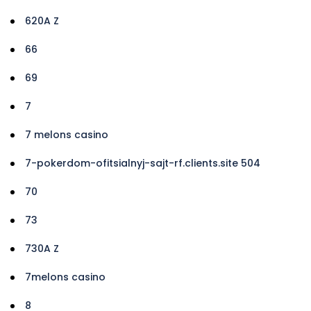
620A Z
66
69
7
7 melons casino
7-pokerdom-ofitsialnyj-sajt-rf.clients.site 504
70
73
730A Z
7melons casino
8