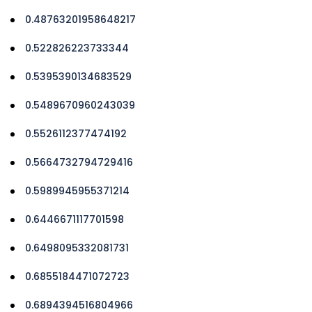
0.48763201958648217
0.522826223733344
0.5395390134683529
0.5489670960243039
0.5526112377474192
0.5664732794729416
0.5989945955371214
0.6446671117701598
0.6498095332081731
0.6855184471072723
0.6894394516804966