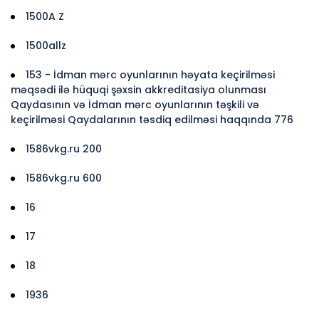
1500A Z
1500allz
153 - İdman mərc oyunlarının həyata keçirilməsi
məqsədi ilə hüquqi şəxsin akkreditasiya olunması
Qaydasının və İdman mərc oyunlarının təşkili və
keçirilməsi Qaydalarının təsdiq edilməsi haqqında 776
1586vkg.ru 200
1586vkg.ru 600
16
17
18
1936