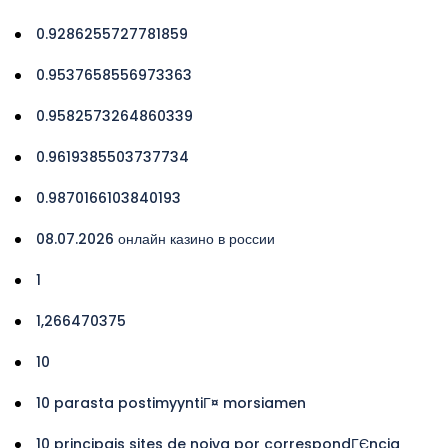
0.9286255727781859
0.9537658556973363
0.9582573264860339
0.9619385503737734
0.9870166103840193
08.07.2026 онлайн казино в россии
1
1,266470375
10
10 parasta postimyyntiГ¤ morsiamen
10 principais sites de noiva por correspondГЄncia