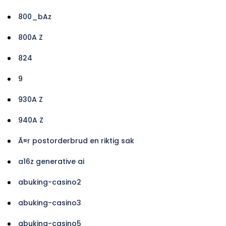
800_bAz
800A Z
824
9
930A Z
940A Z
Ã¤r postorderbrud en riktig sak
a16z generative ai
abuking-casino2
abuking-casino3
abuking-casino5