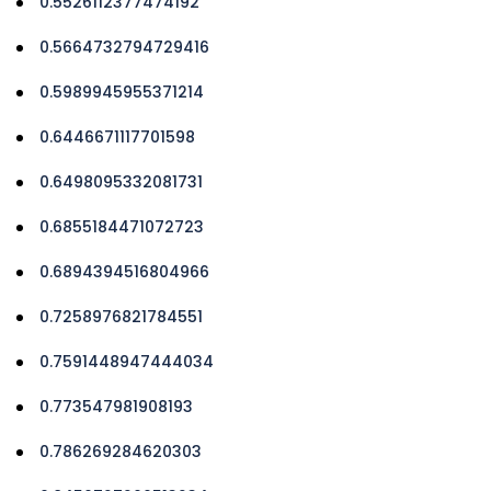
0.5526112377474192
0.5664732794729416
0.5989945955371214
0.6446671117701598
0.6498095332081731
0.6855184471072723
0.6894394516804966
0.7258976821784551
0.7591448947444034
0.773547981908193
0.786269284620303