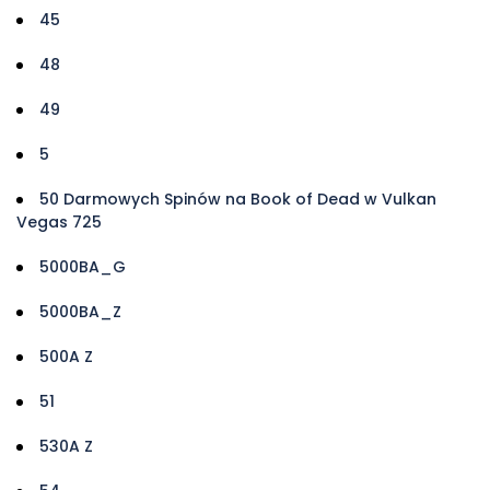
45
48
49
5
50 Darmowych Spinów na Book of Dead w Vulkan
Vegas 725
5000BA_G
5000BA_Z
500A Z
51
530A Z