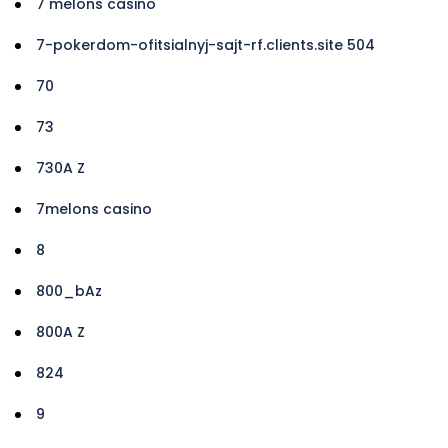
7 melons casino
7-pokerdom-ofitsialnyj-sajt-rf.clients.site 504
70
73
730A Z
7melons casino
8
800_bAz
800A Z
824
9