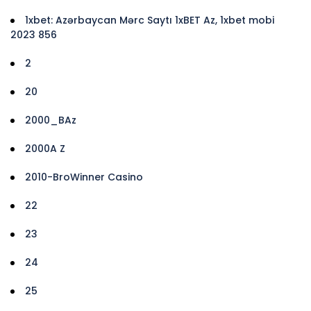
1xbet: Azərbaycan Mərc Saytı 1xBET Az, 1xbet mobi
2023 856
2
20
2000_BAz
2000A Z
2010-BroWinner Casino
22
23
24
25