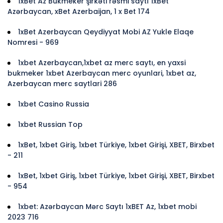
1xBet Az Bukmeker şirkəti rəsmi saytı 1xBet
Azərbaycan, xBet Azerbaijan, 1 x Bet 174
1xBet Azerbaycan Qeydiyyat Mobi AZ Yukle Elaqe
Nomresi - 969
1xbet Azerbaycan,1xbet az merc saytı, en yaxsi
bukmeker 1xbet Azerbaycan merc oyunlari, 1xbet az,
Azerbaycan merc saytlari 286
1xbet Casino Russia
1xbet Russian Top
1xBet, 1xbet Giriş, 1xbet Türkiye, 1xbet Girişi, XBET, Birxbet
- 211
1xBet, 1xbet Giriş, 1xbet Türkiye, 1xbet Girişi, XBET, Birxbet
- 954
1xbet: Azərbaycan Mərc Saytı 1xBET Az, 1xbet mobi
2023 716