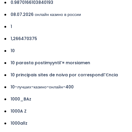
0.9870166103840193
08.07.2026 онлайн казино в россии
1
1,266470375
10
10 parasta postimyyntiГ¤ morsiamen
10 principais sites de noiva por correspondГЄncia
10-лучших-казино-онлайн-400
1000_BAz
1000A Z
1000allz