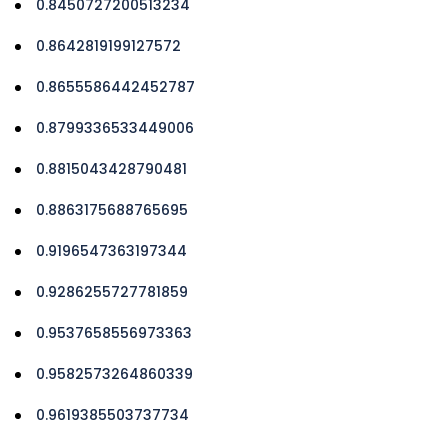
0.8450727200513234
0.8642819199127572
0.8655586442452787
0.8799336533449006
0.8815043428790481
0.8863175688765695
0.9196547363197344
0.9286255727781859
0.9537658556973363
0.9582573264860339
0.9619385503737734