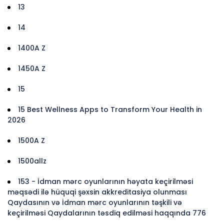
13
14
1400A Z
1450A Z
15
15 Best Wellness Apps to Transform Your Health in
2026
1500A Z
1500allz
153 - İdman mərc oyunlarının həyata keçirilməsi
məqsədi ilə hüquqi şəxsin akkreditasiya olunması
Qaydasının və İdman mərc oyunlarının təşkili və
keçirilməsi Qaydalarının təsdiq edilməsi haqqında 776