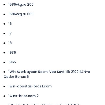
1586vkg.ru 200
1586vkg.ru 600
16
17
18
1936
1965
1Win Azerbaycan Rəsmi Veb Saytı İlk 2100 AZN-ə
Qədər Bonus 5
1win-apostas-brasil.com
1wins-br.br.com 2