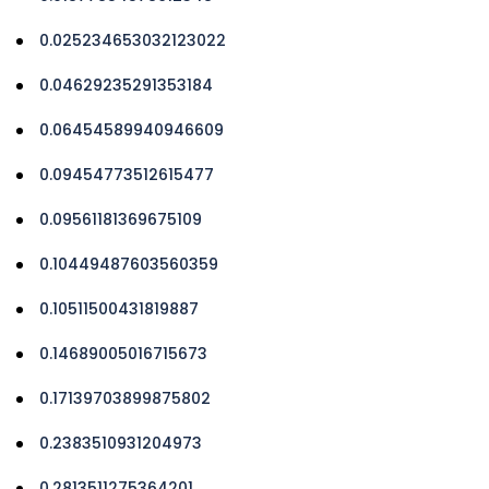
0.025234653032123022
0.04629235291353184
0.06454589940946609
0.09454773512615477
0.09561181369675109
0.10449487603560359
0.10511500431819887
0.14689005016715673
0.17139703899875802
0.2383510931204973
0.2813511275364201