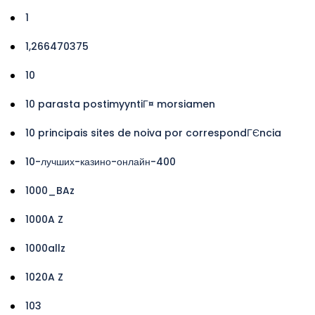
1
1,266470375
10
10 parasta postimyyntiГ¤ morsiamen
10 principais sites de noiva por correspondГЄncia
10-лучших-казино-онлайн-400
1000_BAz
1000A Z
1000allz
1020A Z
103