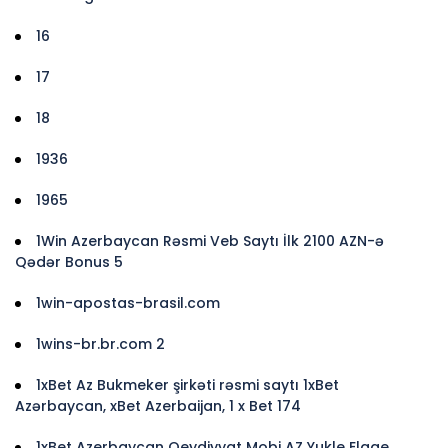
16
17
18
1936
1965
1Win Azerbaycan Rəsmi Veb Saytı İlk 2100 AZN-ə
Qədər Bonus 5
1win-apostas-brasil.com
1wins-br.br.com 2
1xBet Az Bukmeker şirkəti rəsmi saytı 1xBet
Azərbaycan, xBet Azerbaijan, 1 x Bet 174
1xBet Azerbaycan Qeydiyyat Mobi AZ Yukle Elaqe