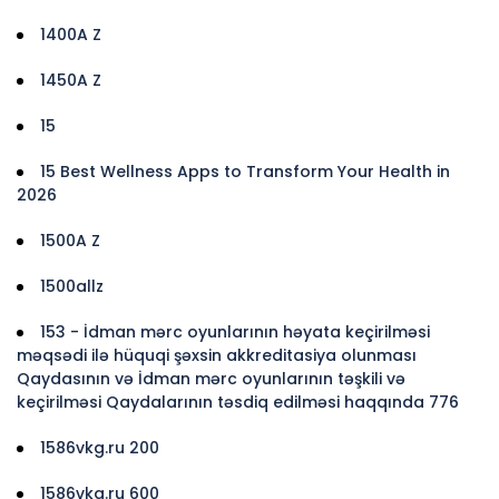
1400A Z
1450A Z
15
15 Best Wellness Apps to Transform Your Health in
2026
1500A Z
1500allz
153 - İdman mərc oyunlarının həyata keçirilməsi
məqsədi ilə hüquqi şəxsin akkreditasiya olunması
Qaydasının və İdman mərc oyunlarının təşkili və
keçirilməsi Qaydalarının təsdiq edilməsi haqqında 776
1586vkg.ru 200
1586vkg.ru 600