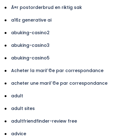
Ã¤r postorderbrud en riktig sak
a16z generative ai
abuking-casino2
abuking-casino3
abuking-casino5
Acheter la mariГ©e par correspondance
acheter une mariГ©e par correspondance
adult
adult sites
adultfriendfinder-review free
advice