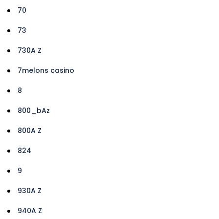
70
73
730A Z
7melons casino
8
800_bAz
800A Z
824
9
930A Z
940A Z