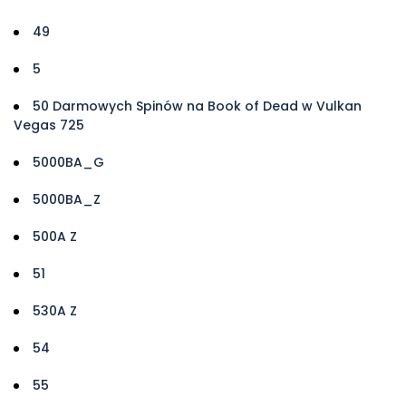
49
5
50 Darmowych Spinów na Book of Dead w Vulkan
Vegas 725
5000BA_G
5000BA_Z
500A Z
51
530A Z
54
55