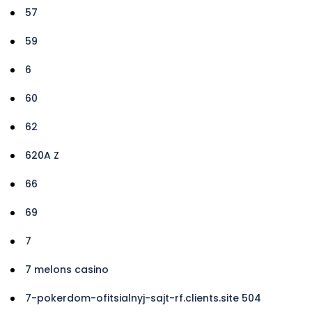
57
59
6
60
62
620A Z
66
69
7
7 melons casino
7-pokerdom-ofitsialnyj-sajt-rf.clients.site 504