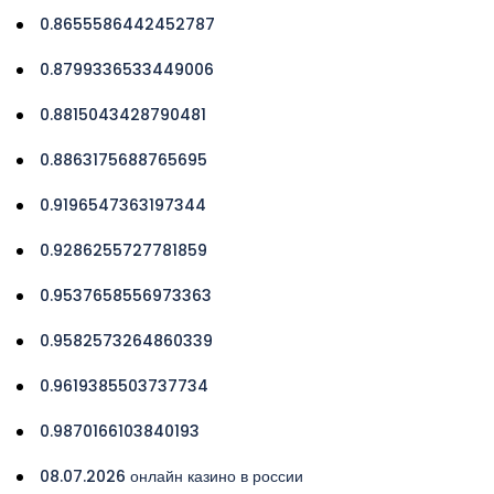
0.8655586442452787
0.8799336533449006
0.8815043428790481
0.8863175688765695
0.9196547363197344
0.9286255727781859
0.9537658556973363
0.9582573264860339
0.9619385503737734
0.9870166103840193
08.07.2026 онлайн казино в россии