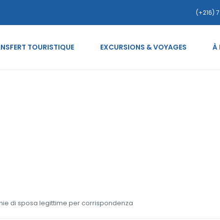
(+216) 7
NSFERT TOURISTIQUE
EXCURSIONS & VOYAGES
À
e-thai-donne compagnie 
ie di sposa legittime per corrispondenza