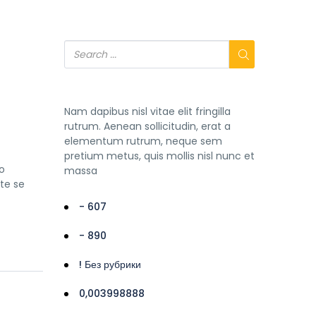
Nam dapibus nisl vitae elit fringilla
rutrum. Aenean sollicitudin, erat a
elementum rutrum, neque sem
pretium metus, quis mollis nisl nunc et
o
massa
lte se
- 607
- 890
! Без рубрики
0,003998888