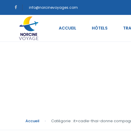
info@norcinevoyages.com
ACCUEIL
HÔTELS
TRA
Catégorie : it+cadl
per corrispondenza
Accueil
Catégorie : it+cadle-thai-donne compagn