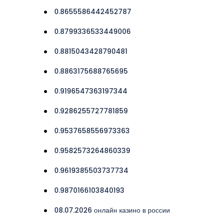
0.8655586442452787
0.8799336533449006
0.8815043428790481
0.8863175688765695
0.9196547363197344
0.9286255727781859
0.9537658556973363
0.9582573264860339
0.9619385503737734
0.9870166103840193
08.07.2026 онлайн казино в россии