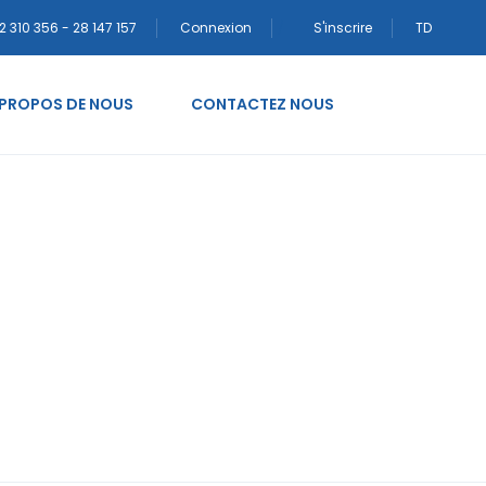
2 310 356 - 28 147 157
Connexion
S'inscrire
TD
 PROPOS DE NOUS
CONTACTEZ NOUS
di sposa legittime