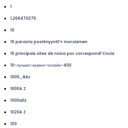
1
1,266470375
10
10 parasta postimyyntiГ¤ morsiamen
10 principais sites de noiva por correspondГЄncia
10-лучших-казино-онлайн-400
1000_BAz
1000A Z
1000allz
1020A Z
103