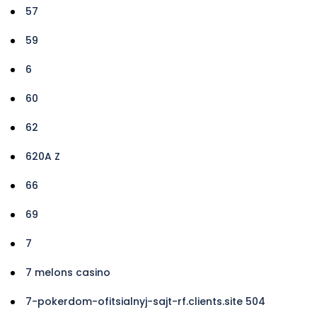
57
59
6
60
62
620A Z
66
69
7
7 melons casino
7-pokerdom-ofitsialnyj-sajt-rf.clients.site 504