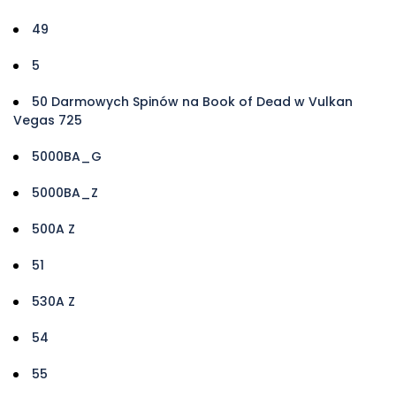
49
5
50 Darmowych Spinów na Book of Dead w Vulkan
Vegas 725
5000BA_G
5000BA_Z
500A Z
51
530A Z
54
55