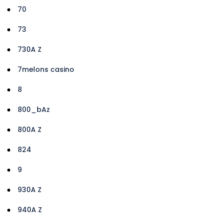
70
73
730A Z
7melons casino
8
800_bAz
800A Z
824
9
930A Z
940A Z