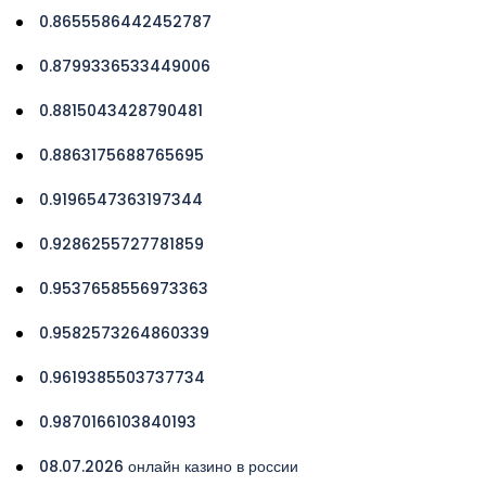
0.8655586442452787
0.8799336533449006
0.8815043428790481
0.8863175688765695
0.9196547363197344
0.9286255727781859
0.9537658556973363
0.9582573264860339
0.9619385503737734
0.9870166103840193
08.07.2026 онлайн казино в россии