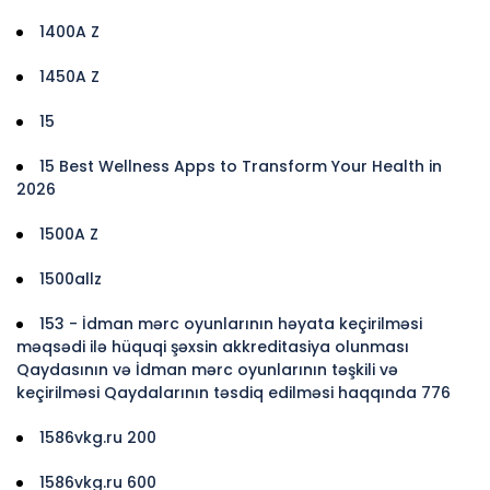
1400A Z
1450A Z
15
15 Best Wellness Apps to Transform Your Health in
2026
1500A Z
1500allz
153 - İdman mərc oyunlarının həyata keçirilməsi
məqsədi ilə hüquqi şəxsin akkreditasiya olunması
Qaydasının və İdman mərc oyunlarının təşkili və
keçirilməsi Qaydalarının təsdiq edilməsi haqqında 776
1586vkg.ru 200
1586vkg.ru 600