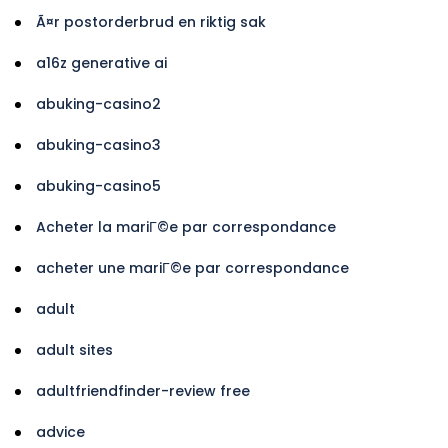
Ã¤r postorderbrud en riktig sak
a16z generative ai
abuking-casino2
abuking-casino3
abuking-casino5
Acheter la mariГ©e par correspondance
acheter une mariГ©e par correspondance
adult
adult sites
adultfriendfinder-review free
advice