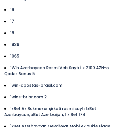
16
17
18
1936
1965
1Win Azerbaycan Rəsmi Veb Saytı İlk 2100 AZN-ə
Qədər Bonus 5
1win-apostas-brasil.com
1wins-br.br.com 2
1xBet Az Bukmeker şirkəti rəsmi saytı 1xBet
Azərbaycan, xBet Azerbaijan, 1 x Bet 174
1xBet Azerbaycan Qeydiyyat Mobi AZ Yukle Elaqe