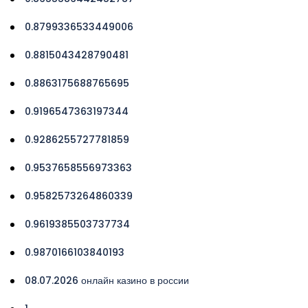
0.8799336533449006
0.8815043428790481
0.8863175688765695
0.9196547363197344
0.9286255727781859
0.9537658556973363
0.9582573264860339
0.9619385503737734
0.9870166103840193
08.07.2026 онлайн казино в россии