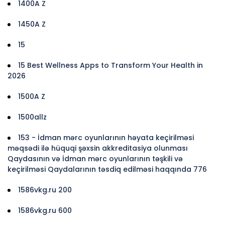
1400A Z
1450A Z
15
15 Best Wellness Apps to Transform Your Health in
2026
1500A Z
1500allz
153 - İdman mərc oyunlarının həyata keçirilməsi
məqsədi ilə hüquqi şəxsin akkreditasiya olunması
Qaydasının və İdman mərc oyunlarının təşkili və
keçirilməsi Qaydalarının təsdiq edilməsi haqqında 776
1586vkg.ru 200
1586vkg.ru 600