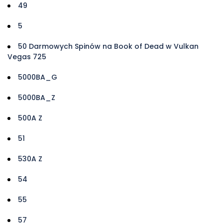
49
5
50 Darmowych Spinów na Book of Dead w Vulkan
Vegas 725
5000BA_G
5000BA_Z
500A Z
51
530A Z
54
55
57