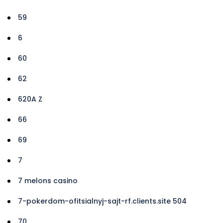
59
6
60
62
620A Z
66
69
7
7 melons casino
7-pokerdom-ofitsialnyj-sajt-rf.clients.site 504
70