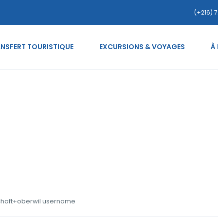
(+216) 7
NSFERT TOURISTIQUE
EXCURSIONS & VOYAGES
À
tzerland+basel-landscha
chaft+oberwil username