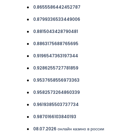
0.8655586442452787
0.8799336533449006
0.8815043428790481
0.8863175688765695
0.9196547363197344
0.9286255727781859
0.9537658556973363
0.9582573264860339
0.9619385503737734
0.9870166103840193
08.07.2026 онлайн казино в россии