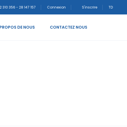
2 310 356 - 28 147 157
Connexion
S'inscrire
TD
 PROPOS DE NOUS
CONTACTEZ NOUS
ft+oberwil