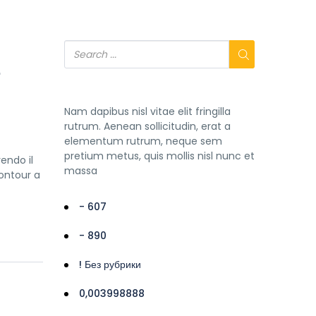
e
Nam dapibus nisl vitae elit fringilla
rutrum. Aenean sollicitudin, erat a
elementum rutrum, neque sem
pretium metus, quis mollis nisl nunc et
endo il
massa
contour a
- 607
- 890
! Без рубрики
0,003998888