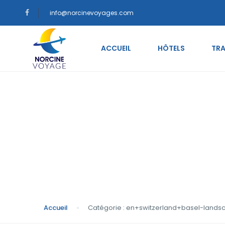
info@norcinevoyages.com
ACCUEIL
HÔTELS
TRA
Catégorie : en+swi
username
Accueil
Catégorie : en+switzerland+basel-lands