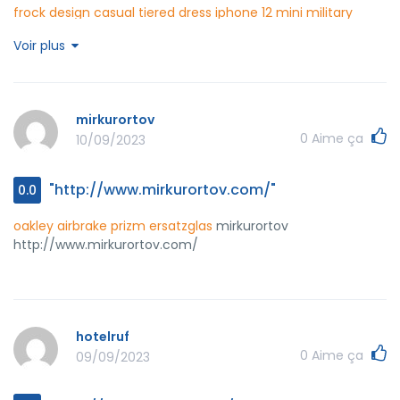
frock design
casual tiered dress
iphone 12 mini military
case
spigen iphone 11 pro case
camshield armor case for
Voir plus
samsung galaxy s21
good protective cases for iphone 11
theassetedge http://www.theassetedge.net/
mirkurortov
0
Aime ça
10/09/2023
"http://www.mirkurortov.com/"
0.0
oakley airbrake prizm ersatzglas
mirkurortov
http://www.mirkurortov.com/
hotelruf
0
Aime ça
09/09/2023