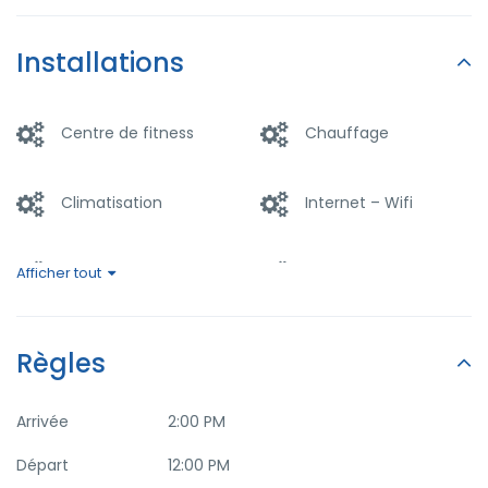
Installations
Centre de fitness
Chauffage
Climatisation
Internet – Wifi
Parking
Piscine
Afficher tout
Restaurant
Salle fumeurs
Règles
Spa & Sauna
Transport à l'aéroport
Arrivée
2:00 PM
Départ
12:00 PM
TV à écran plat
Washer & Dryer