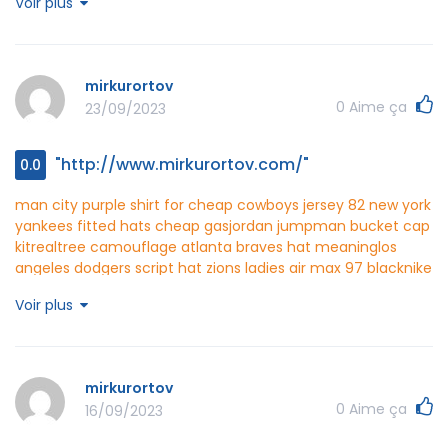
Voir plus
mirkurortov
0
Aime ça
23/09/2023
"http://www.mirkurortov.com/"
0.0
man city purple shirt for cheap
cowboys jersey 82
new york
yankees fitted hats cheap gas
jordan jumpman bucket cap
kit
realtree camouflage atlanta braves hat meaning
los
angeles dodgers script hat zions
ladies air max 97 black
nike
flyknit roshe wolf gris sequoia
adidas nmd black gold for
Voir plus
cheap
adidas nmd black gray for cheap
ray ban 2180
polarized
ray ban rb2184
holbrook prizm polarized lenses
ray
ban aviator silver
mirkurortov http://www.mirkurortov.com/
mirkurortov
0
Aime ça
16/09/2023