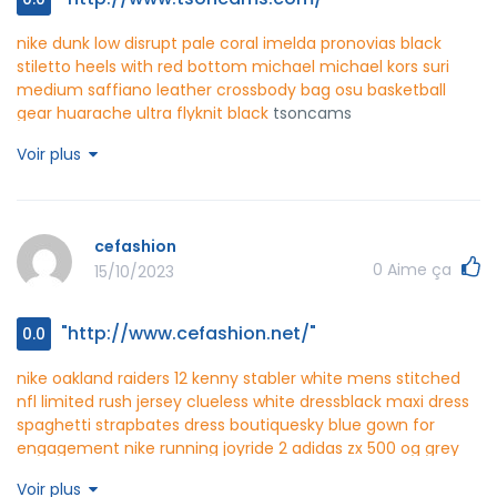
nike dunk low disrupt pale coral
imelda pronovias
black
stiletto heels with red bottom
michael michael kors suri
medium saffiano leather crossbody bag
osu basketball
gear
huarache ultra flyknit black
tsoncams
http://www.tsoncams.com/
Voir plus
cefashion
0
Aime ça
15/10/2023
"http://www.cefashion.net/"
0.0
nike oakland raiders 12 kenny stabler white mens stitched
nfl limited rush jersey
clueless white dress
black maxi dress
spaghetti strap
bates dress boutique
sky blue gown for
engagement
nike running joyride 2
adidas zx 500 og grey
white
red black jordans
nike blazers blanc and violet
latest
Voir plus
nike jordan shoes 2021
black white red nike air max 2015
one