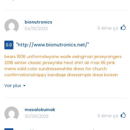
piece dress western wear
cefashion
http://www.cefashion.net/
bionutronics
0
Aime ça
04/10/2023
"http://www.bionutronics.net/"
0.0
bears 1936 uniform
dwyane wade swingman jersey
rangers
2018 winter classic jersey
nike heat shirt
air max 95 pink
mens
solid color sundresses
white dress for church
confirmation
strappy bandage dress
simple dress korean
style
royal blue chargers jersey
air force 1 sage low violet
Voir plus
nike leather white cortez trainers
air huarache burgundy
air
jordan xx8 fire red
asics gel rocket bianca
bionutronics
http://www.bionutronics.net/
masalokumak
0
Aime ça
30/09/2023