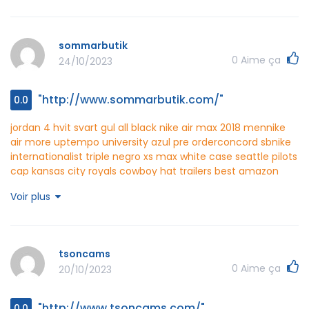
http://www.bonekwani.com/
sommarbutik
0
Aime ça
24/10/2023
"http://www.sommarbutik.com/"
0.0
jordan 4 hvit svart gul
all black nike air max 2018 men
nike
air more uptempo university azul pre order
concord sb
nike
internationalist triple negro
xs max white case
seattle pilots
cap
kansas city royals cowboy hat trailers
best amazon
finds clothes
pastel tutu dress
inexpensive professional
Voir plus
clothes
club dress for girls
sommarbutik
http://www.sommarbutik.com/
tsoncams
0
Aime ça
20/10/2023
"http://www.tsoncams.com/"
0.0