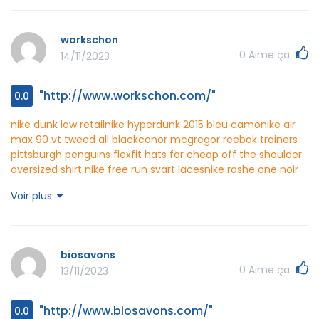
workschon
0
Aime ça
14/11/2023
"http://www.workschon.com/"
0.0
nike dunk low retail
nike hyperdunk 2015 bleu camo
nike air
max 90 vt tweed all black
conor mcgregor reebok trainers
pittsburgh penguins flexfit hats for cheap
off the shoulder
oversized shirt
nike free run svart laces
nike roshe one noir
blanc tick
under armour curry 8 flow blanc
nike huarache
Voir plus
noir kinder
berta bridal gowns
kelly oubre jr golden state
jersey
custom nike football kits
colorado hockey jersey
49ers
jersey fred warner
workschon http://www.workschon.com/
biosavons
0
Aime ça
13/11/2023
"http://www.biosavons.com/"
0.0