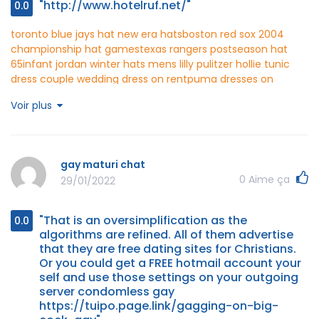
"http://www.hotelruf.net/"
0.0
toronto blue jays hat new era hats
boston red sox 2004
championship hat games
texas rangers postseason hat
65
infant jordan winter hats mens
lilly pulitzer hollie tunic
dress
couple wedding dress on rent
puma dresses on
sale
good dresses to wear to a wedding
petite midi dress
Voir plus
black
christian dior black sneakers
pandora disney
engagement rings
adidas press coverage football
pants
patrick willis jersey ebay
packers gold jersey
49ers 94
white jersey
hotelruf http://www.hotelruf.net/
gay maturi chat
0
Aime ça
29/01/2022
"That is an oversimplification as the
0.0
algorithms are refined. All of them advertise
that they are free dating sites for Christians.
Or you could get a FREE hotmail account your
self and use those settings on your outgoing
server condomless gay
https://tuipo.page.link/gagging-on-big-