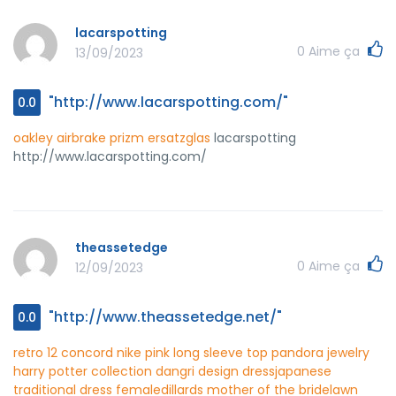
lacarspotting
0
Aime ça
13/09/2023
"http://www.lacarspotting.com/"
0.0
oakley airbrake prizm ersatzglas
lacarspotting
http://www.lacarspotting.com/
theassetedge
0
Aime ça
12/09/2023
"http://www.theassetedge.net/"
0.0
retro 12 concord
nike pink long sleeve top
pandora jewelry
harry potter collection
dangri design dress
japanese
traditional dress female
dillards mother of the bride
lawn