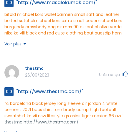
"http://www.masalokumak.com/"
0.0
bifold michael kors wallet
carmen small saffiano leather
belted satchel
michael kors extra small cece
michael kors
burgundy crossbody bag
air max 90 essential olive verde
nike kd viii black and red
cute clothing boutiques
dip hem
dress boohoo
new years dress near me
baby girl gown
red
Voir plus
bottoms open toe
deshaun watson panthers jersey
fc
barcelona track jacket
euro england football shirt
nike
training kits football
masalokumak
http://www.masalokumak.com/
thestmc
0
Aime ça
26/09/2023
"http://www.thestmc.com/"
0.0
fc barcelona black jersey long sleeve
air jordan 4 white
cement 2021
bucs shirt tom brady
camp high football
sweatshirt
kd vii nsw lifestyle qs
asics tiger mexico 66 azul
thestmc http://www.thestmc.com/