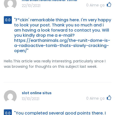
0
Aime ça
22/10/2021
"F*ckin' remarkable things here. I'm very happy
0.0
to look your post. Thank you so much and i
am having a look forward to contact you. Will
you kindly drop me a e-mail?
https://earthanimals.org/the-runit-dome-is-
a-radioactive-tomb-thats-slowly-cracking-
open/"
Hello.This article was really interesting, particularly since I
was browsing for thoughts on this subject last week.
slot online situs
0
Aime ça
13/10/2021
"You completed several good points there. I
0.0