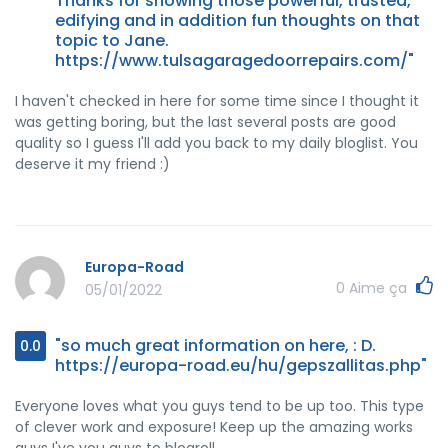
Thanks for showing those powerful, trusted,
edifying and in addition fun thoughts on that
topic to Jane.
https://www.tulsagaragedoorrepairs.com/"
I haven't checked in here for some time since I thought it
was getting boring, but the last several posts are good
quality so I guess I'll add you back to my daily bloglist. You
deserve it my friend :)
Europa-Road
0
Aime ça
05/01/2022
"so much great information on here, : D.
0.0
https://europa-road.eu/hu/gepszallitas.php"
Everyone loves what you guys tend to be up too. This type
of clever work and exposure! Keep up the amazing works
guys I've you guys to blogroll.