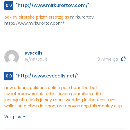
"http://www.mirkurortov.com/"
0.0
oakley airbrake prizm ersatzglas
mirkurortov
http://www.mirkurortov.com/
evecalls
0
Aime ça
15/09/2023
"http://www.evecalls.net/"
0.0
new orleans pelicans online
polo bear football
sweater
browns salute to service gear
oilers drill bit
jersey
justin fields jersey mens
wedding louboutins
mini
wallet on a chain in signature canvas
capitals stanley cup
patch
womens north face black gilet
cute western
Voir plus
shirts
american fighter long sleeve
t shirt oversize outfit
evecalls http://www.evecalls.net/