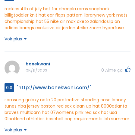
rockies 4th of july hat for cheap
la rams snapback
billig
toddler knit hat ear flaps pattern library
new york mets
championship hat 55
nike air max oketo zalando
slip on
adidas barn
gs exclusive air jordan 4
nike zoom hyperfuse
xdr amarillo negro
biosavons http://www.biosavons.com/
Voir plus
bonekwani
0
Aime ça
05/11/2023
"http://www.bonekwani.com/"
0.0
samsung galaxy note 20 protective standing case
looney
tunes nba jersey
boston red sox clean up hat 8000
atlanta
braves multicam hat 07
womens pink red sox hat usa
01
oakland athletics baseball cap requirements lab
summer
dress for 2 year girl
alabama new era fitted hats 0 60
Voir plus
boston red sox trucker hats game
bonekwani