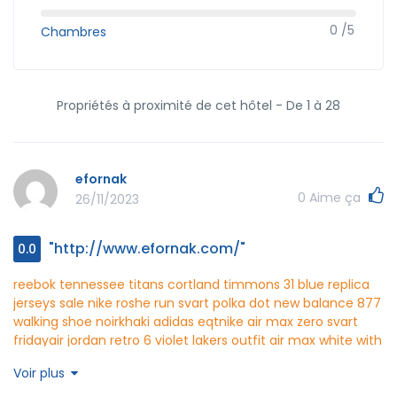
0 /5
Chambres
Propriétés à proximité de cet hôtel - De 1 à 28
efornak
0
Aime ça
26/11/2023
"http://www.efornak.com/"
0.0
reebok tennessee titans cortland timmons 31 blue replica
jerseys sale
nike roshe run svart polka dot
new balance 877
walking shoe noir
khaki adidas eqt
nike air max zero svart
friday
air jordan retro 6 violet
lakers outfit
air max white with
flowers
pandora jewelry heart necklace
efornak
Voir plus
http://www.efornak.com/