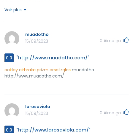
slingback sandals
louboutin high top trainers
christian
Voir plus
louboutin slingback
bottom of heels red
new christian
louboutin shoes
miami heat fitted hats new era lyrics
los
angeles angels halo hat games
texas rangers oakley hat
repair
texas rangers smu hat 50
binsarhiras
muadotho
http://www.binsarhiras.com/
0
Aime ça
15/09/2023
"http://www.muadotho.com/"
0.0
oakley airbrake prizm ersatzglas
muadotho
http://www.muadotho.com/
larosaviola
0
Aime ça
15/09/2023
"http://www.larosaviola.com/"
0.0