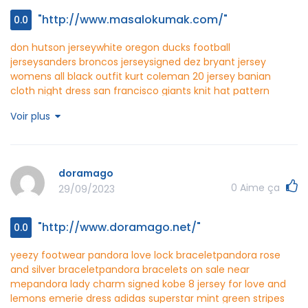
"http://www.masalokumak.com/"
0.0
don hutson jersey
white oregon ducks football
jersey
sanders broncos jersey
signed dez bryant jersey
womens all black outfit
kurt coleman 20 jersey
banian
cloth night dress
san francisco giants knit hat pattern
free
jordan jumpman stretch cap nj
realtree camouflage
Voir plus
atlanta braves hat lids
the hundreds hats beige
sweetheart
neck puff sleeve dress
masalokumak
http://www.masalokumak.com/
doramago
0
Aime ça
29/09/2023
"http://www.doramago.net/"
0.0
yeezy footwear
pandora love lock bracelet
pandora rose
and silver bracelet
pandora bracelets on sale near
me
pandora lady charm
signed kobe 8 jersey
for love and
lemons emerie dress
adidas superstar mint green stripes