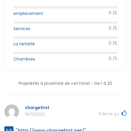
0 /5
emplacement
0 /5
Services
0 /5
La netteté
0 /5
Chambres
Propriétés à proximité de cet hôtel - De 1 à 20
chargefirst
0
Aime ça
19/11/2023
"http://www.chargefirst.net/"
0.0