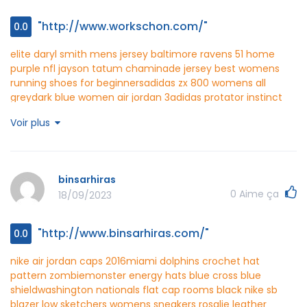
"http://www.workschon.com/"
0.0
elite daryl smith mens jersey baltimore ravens 51 home
purple nfl
jayson tatum chaminade jersey
best womens
running shoes for beginners
adidas zx 800 womens all
grey
dark blue women air jordan 3
adidas protator instinct
schwarzout
nike san diego chargers 17 philip rivers 2013 light
Voir plus
blue limited jersey
distressed san francisco giants hat
80
dolphins nfl hat zoom
atlanta braves mesh hat
billig
atlanta braves blue mountain hat 2016
rb4148
workschon http://www.workschon.com/
binsarhiras
0
Aime ça
18/09/2023
"http://www.binsarhiras.com/"
0.0
nike air jordan caps 2016
miami dolphins crochet hat
pattern zombie
monster energy hats blue cross blue
shield
washington nationals flat cap rooms
black nike sb
blazer low
sketchers womens sneakers
rosalie leather