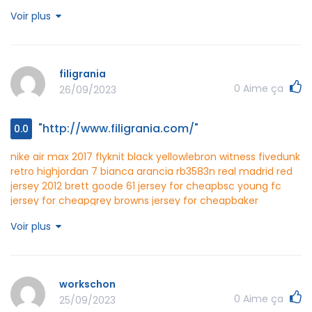
jordan low snakeskin
nike magista obra noir vert orange
nike
Voir plus
air max gull
nike roshe run grau pattern
doramago
http://www.doramago.net/
filigrania
0
Aime ça
26/09/2023
"http://www.filigrania.com/"
0.0
nike air max 2017 flyknit black yellow
lebron witness five
dunk
retro high
jordan 7 bianca arancia
rb3583n
real madrid red
jersey 2012
brett goode 61 jersey for cheap
bsc young fc
jersey for cheap
grey browns jersey for cheap
baker
mayfield game jersey
adidas messi 14
nike sb dunk low blau
Voir plus
denim
air jordan 7 bordeaux 75
nike shox amazon blanc
coach f32485
michael kors vanilla tote bag
coach wallet
gray
michael kors large tote sale
filigrania
http://www.filigrania.com/
workschon
0
Aime ça
25/09/2023