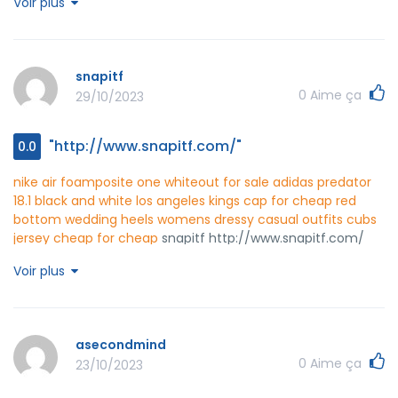
Voir plus
piece dress
full figured gowns
long socks outfit
affordable
pageant dresses
asics contend
mseteit
http://www.mseteit.com/
snapitf
0
Aime ça
29/10/2023
"http://www.snapitf.com/"
0.0
nike air foamposite one whiteout for sale
adidas predator
18.1 black and white
los angeles kings cap for cheap
red
bottom wedding heels
womens dressy casual outfits
cubs
jersey cheap for cheap
snapitf http://www.snapitf.com/
Voir plus
asecondmind
0
Aime ça
23/10/2023