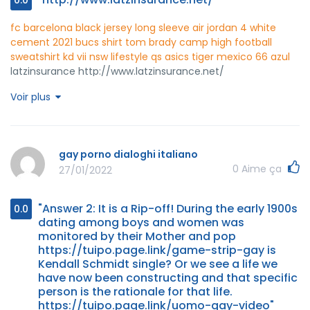
fc barcelona black jersey long sleeve
air jordan 4 white
cement 2021
bucs shirt tom brady
camp high football
sweatshirt
kd vii nsw lifestyle qs
asics tiger mexico 66 azul
latzinsurance http://www.latzinsurance.net/
Voir plus
gay porno dialoghi italiano
0
Aime ça
27/01/2022
"Answer 2: It is a Rip-off! During the early 1900s
0.0
dating among boys and women was
monitored by their Mother and pop
https://tuipo.page.link/game-strip-gay is
Kendall Schmidt single? Or we see a life we
have now been constructing and that specific
person is the rationale for that life.
https://tuipo.page.link/uomo-gay-video"