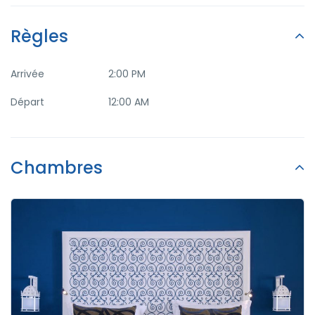
Restaurant
Spa & Sauna
Règles
Transport à l'aéroport
TV à écran plat
Arrivée
2:00 PM
Départ
12:00 AM
Washer & Dryer
Chambres