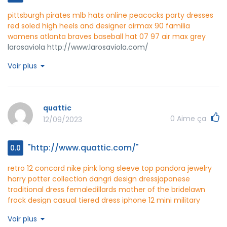
pittsburgh pirates mlb hats online
peacocks party dresses
red soled high heels and designer
airmax 90 familia
womens atlanta braves baseball hat 07
97 air max grey
larosaviola http://www.larosaviola.com/
Voir plus
quattic
0
Aime ça
12/09/2023
"http://www.quattic.com/"
0.0
retro 12 concord
nike pink long sleeve top
pandora jewelry
harry potter collection
dangri design dress
japanese
traditional dress female
dillards mother of the bride
lawn
frock design
casual tiered dress
iphone 12 mini military
case
spigen iphone 11 pro case
camshield armor case for
Voir plus
samsung galaxy s21
good protective cases for iphone 11