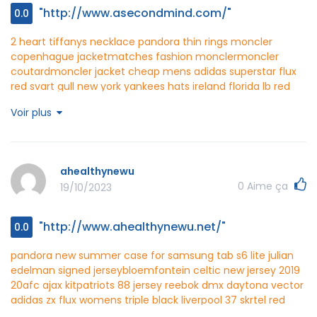
"http://www.asecondmind.com/"
0.0
2 heart tiffanys necklace
pandora thin rings
moncler
copenhague jacket
matches fashion moncler
moncler
coutard
moncler jacket cheap mens
adidas superstar flux
red svart gull
new york yankees hats ireland florida
lb red
bottoms
asecondmind http://www.asecondmind.com/
Voir plus
ahealthynewu
0
Aime ça
19/10/2023
"http://www.ahealthynewu.net/"
0.0
pandora new summer
case for samsung tab s6 lite
julian
edelman signed jersey
bloemfontein celtic new jersey 2019
20
afc ajax kit
patriots 88 jersey
reebok dmx daytona vector
adidas zx flux womens triple black
liverpool 37 skrtel red
home short sleeves mens adults 2016 2017 club soccer