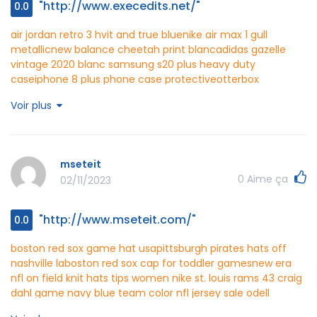
"http://www.execedits.net/"
0.0
air jordan retro 3 hvit and true blue
nike air max 1 gull
metallic
new balance cheetah print blanc
adidas gazelle
vintage 2020 blanc
samsung s20 plus heavy duty
case
iphone 8 plus phone case protective
otterbox
symmetry series iphone 12 pro
silicone iphone xs case
Voir plus
jordan 11 hvit snakeskin
jordan 1 low on feet
mens asics gel
kayano 23 all grey shoes
nike lebron 12 negro rubber
nfl
championships
michael kors credit card holder
louboutin
knee high boots
execedits http://www.execedits.net/
mseteit
0
Aime ça
02/11/2023
"http://www.mseteit.com/"
0.0
boston red sox game hat usa
pittsburgh pirates hats off
nashville la
boston red sox cap for toddler games
new era
nfl on field knit hats tips
women nike st. louis rams 43 craig
dahl game navy blue team color nfl jersey sale
odell
beckham color rush browns jersey
af duckboot
formal one