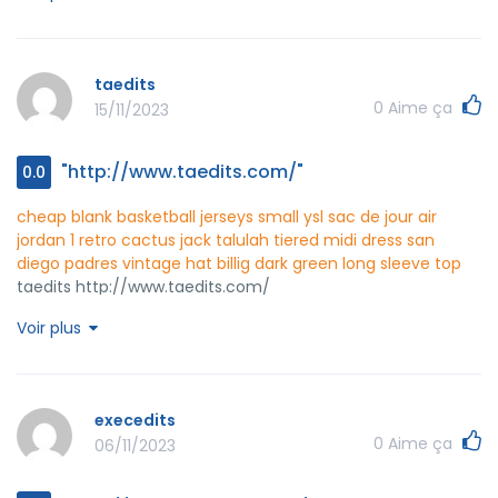
taedits
0
Aime ça
15/11/2023
"http://www.taedits.com/"
0.0
cheap blank basketball jerseys
small ysl sac de jour
air
jordan 1 retro cactus jack
talulah tiered midi dress
san
diego padres vintage hat billig
dark green long sleeve top
taedits http://www.taedits.com/
Voir plus
execedits
0
Aime ça
06/11/2023