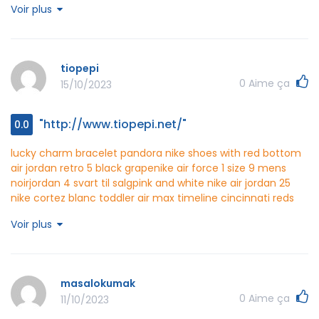
Voir plus
jerseys
ahealthynewu http://www.ahealthynewu.net/
tiopepi
0
Aime ça
15/10/2023
"http://www.tiopepi.net/"
0.0
lucky charm bracelet pandora
nike shoes with red bottom
air jordan retro 5 black grape
nike air force 1 size 9 mens
noir
jordan 4 svart til salg
pink and white nike air jordan 25
nike cortez blanc toddler
air max timeline
cincinnati reds
new era the ultimate patch collection stadium 59fifty cap
Voir plus
tiopepi http://www.tiopepi.net/
masalokumak
0
Aime ça
11/10/2023