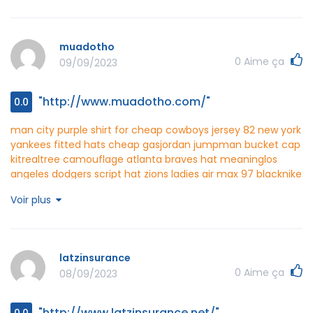
quattic http://www.quattic.com/
muadotho
0
Aime ça
09/09/2023
"http://www.muadotho.com/"
0.0
man city purple shirt for cheap
cowboys jersey 82
new york
yankees fitted hats cheap gas
jordan jumpman bucket cap
kit
realtree camouflage atlanta braves hat meaning
los
angeles dodgers script hat zions
ladies air max 97 black
nike
flyknit roshe wolf gris sequoia
adidas nmd black gold for
Voir plus
cheap
adidas nmd black gray for cheap
ray ban 2180
polarized
ray ban rb2184
holbrook prizm polarized lenses
ray
ban aviator silver
muadotho http://www.muadotho.com/
latzinsurance
0
Aime ça
08/09/2023
"http://www.latzinsurance.net/"
0.0