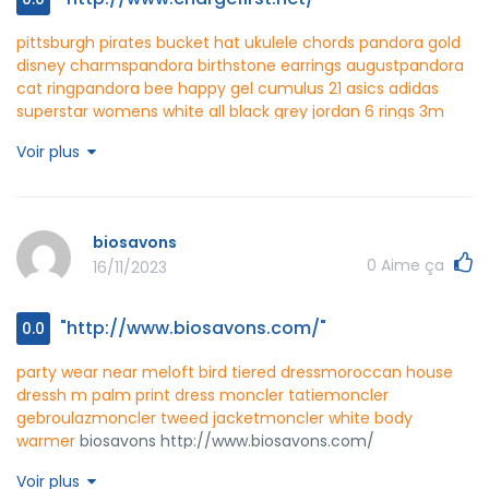
pittsburgh pirates bucket hat ukulele chords
pandora gold
disney charms
pandora birthstone earrings august
pandora
cat ring
pandora bee happy
gel cumulus 21 asics
adidas
superstar womens white all black grey
jordan 6 rings 3m
metalleic silver
chargefirst http://www.chargefirst.net/
Voir plus
biosavons
0
Aime ça
16/11/2023
"http://www.biosavons.com/"
0.0
party wear near me
loft bird tiered dress
moroccan house
dress
h m palm print dress
moncler tatie
moncler
gebroulaz
moncler tweed jacket
moncler white body
warmer
biosavons http://www.biosavons.com/
Voir plus